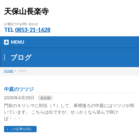
天保山長楽寺
お電話でのお問い合わせ
TEL
0853-21-1628
MENU
ブログ
HOME
»
ブログ
中庭のツツジ
2026年4月29日
未分類
門前のキリシマに対抗（？）して、庫裡後ろの中庭にはツツジが咲
いています。 こちらは白ですが、せっかくなら並んで咲け
ば・・・。
この記事を読む