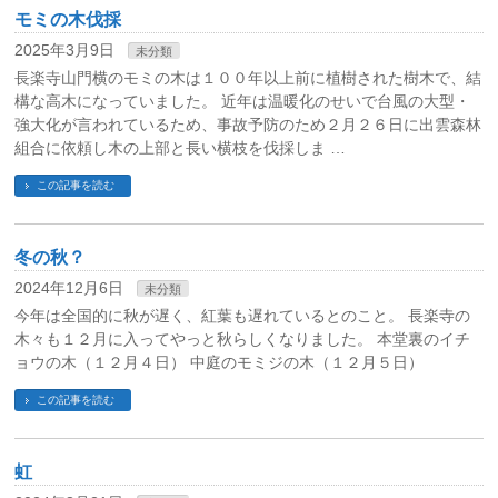
モミの木伐採
2025年3月9日
未分類
長楽寺山門横のモミの木は１００年以上前に植樹された樹木で、結
構な高木になっていました。 近年は温暖化のせいで台風の大型・
強大化が言われているため、事故予防のため２月２６日に出雲森林
組合に依頼し木の上部と長い横枝を伐採しま …
この記事を読む
冬の秋？
2024年12月6日
未分類
今年は全国的に秋が遅く、紅葉も遅れているとのこと。 長楽寺の
木々も１２月に入ってやっと秋らしくなりました。 本堂裏のイチ
ョウの木（１２月４日） 中庭のモミジの木（１２月５日）
この記事を読む
虹