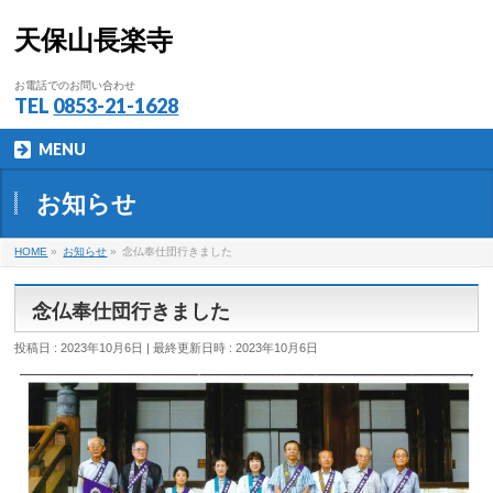
天保山長楽寺
お電話でのお問い合わせ
TEL
0853-21-1628
MENU
お知らせ
HOME
»
お知らせ
»
念仏奉仕団行きました
念仏奉仕団行きました
投稿日 : 2023年10月6日
最終更新日時 : 2023年10月6日