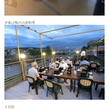
夕食は鴨川川床料理
２日目