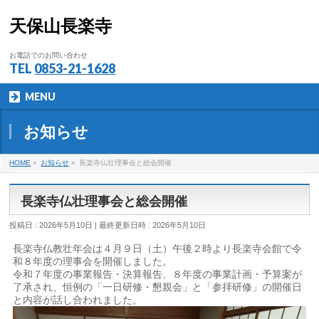
天保山長楽寺
お電話でのお問い合わせ
TEL
0853-21-1628
MENU
お知らせ
HOME
»
お知らせ
»
長楽寺仏壮理事会と総会開催
長楽寺仏壮理事会と総会開催
投稿日 : 2026年5月10日
最終更新日時 : 2026年5月10日
長楽寺仏教壮年会は４月９日（土）午後２時より長楽寺会館で令
和８年度の理事会を開催しました。
令和７年度の事業報告・決算報告、８年度の事業計画・予算案が
了承され、恒例の「一日研修・懇親会」と「参拝研修」の開催日
と内容が話し合われました。